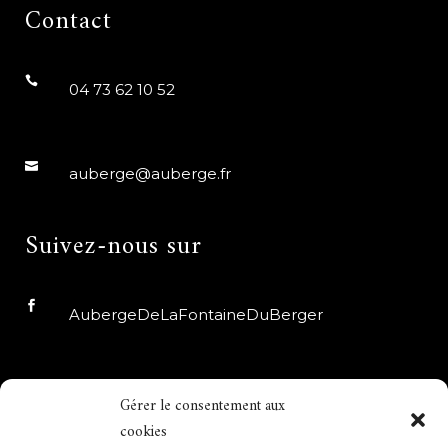
Contact
04 73 62 10 52
auberge@auberge.fr
Suivez-nous sur
AubergeDeLaFontaineDuBerger
auberge_fdb
Gérer le consentement aux
cookies