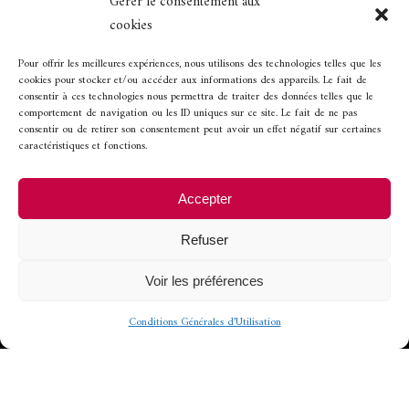
Gérer le consentement aux
cookies
Horaires d’ouverture
Pour offrir les meilleures expériences, nous utilisons des technologies telles que les
cookies pour stocker et/ou accéder aux informations des appareils. Le fait de
consentir à ces technologies nous permettra de traiter des données telles que le
comportement de navigation ou les ID uniques sur ce site. Le fait de ne pas
Ouvert de 12h à 13h45 et de 19h30 à 21h.
consentir ou de retirer son consentement peut avoir un effet négatif sur certaines
caractéristiques et fonctions.
Fermeture les
Accepter
-
mercredi soir et dimanche soir
Refuser
-
lundi et mardi, toute la journée
Voir les préférences
Conditions Générales d’Utilisation
© 2022 - Conception et
développement
CoWork&Com
-
Mentions