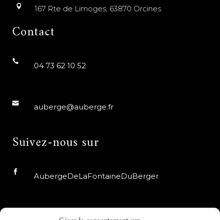
167 Rte de Limoges, 63870 Orcines
Contact
04 73 62 10 52
auberge@auberge.fr
Suivez-nous sur
AubergeDeLaFontaineDuBerger
auberge_fdb