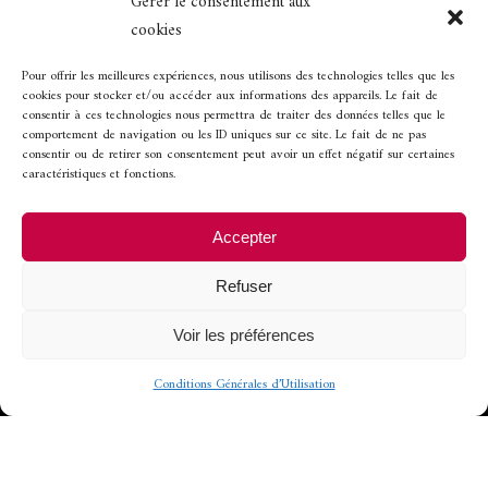
Gérer le consentement aux
cookies
Horaires d’ouverture
Pour offrir les meilleures expériences, nous utilisons des technologies telles que les
cookies pour stocker et/ou accéder aux informations des appareils. Le fait de
consentir à ces technologies nous permettra de traiter des données telles que le
comportement de navigation ou les ID uniques sur ce site. Le fait de ne pas
Ouvert de 12h à 13h45 et de 19h30 à 21h.
consentir ou de retirer son consentement peut avoir un effet négatif sur certaines
caractéristiques et fonctions.
Fermeture les
Accepter
-
mercredi soir et dimanche soir
Refuser
-
lundi et mardi, toute la journée
Voir les préférences
Conditions Générales d’Utilisation
© 2022 - Conception et
développement
CoWork&Com
-
Mentions