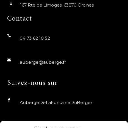
167 Rte de Limoges, 63870 Orcines
Contact
04 73 62 10 52
auberge@auberge.fr
Suivez-nous sur
AubergeDeLaFontaineDuBerger
auberge_fdb