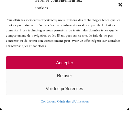
Gérer le consentement aux
cookies
Horaires d’ouverture
Pour offrir les meilleures expériences, nous utilisons des technologies telles que les
cookies pour stocker et/ou accéder aux informations des appareils. Le fait de
consentir à ces technologies nous permettra de traiter des données telles que le
comportement de navigation ou les ID uniques sur ce site. Le fait de ne pas
Ouvert de 12h à 13h45 et de 19h30 à 21h.
consentir ou de retirer son consentement peut avoir un effet négatif sur certaines
caractéristiques et fonctions.
Fermeture les
Accepter
-
mercredi soir et dimanche soir
Refuser
-
lundi et mardi, toute la journée
Voir les préférences
Conditions Générales d’Utilisation
© 2022 - Conception et
développement
CoWork&Com
-
Mentions