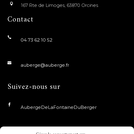
167 Rte de Limoges, 63870 Orcines
Contact
04 73 62 10 52
auberge@auberge.fr
Suivez-nous sur
AubergeDeLaFontaineDuBerger
auberge_fdb