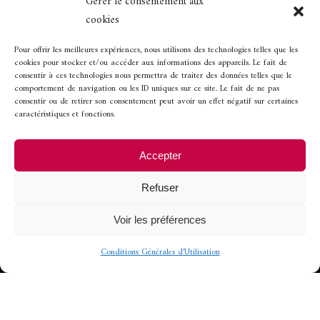
Gérer le consentement aux
cookies
Horaires d’ouverture
Pour offrir les meilleures expériences, nous utilisons des technologies telles que les
cookies pour stocker et/ou accéder aux informations des appareils. Le fait de
consentir à ces technologies nous permettra de traiter des données telles que le
comportement de navigation ou les ID uniques sur ce site. Le fait de ne pas
Ouvert de 12h à 13h45 et de 19h30 à 21h.
consentir ou de retirer son consentement peut avoir un effet négatif sur certaines
caractéristiques et fonctions.
Fermeture les
Accepter
-
mercredi soir et dimanche soir
Refuser
-
lundi et mardi, toute la journée
Voir les préférences
Conditions Générales d’Utilisation
© 2022 - Conception et
développement
CoWork&Com
-
Mentions