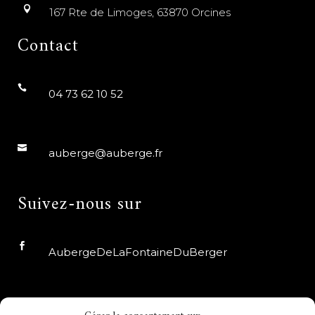
167 Rte de Limoges, 63870 Orcines
Contact
04 73 62 10 52
auberge@auberge.fr
Suivez-nous sur
AubergeDeLaFontaineDuBerger
auberge_fdb