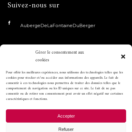
Suivez-nous sur
AubergeDeLaFontaineDuBerger
auberge_fdb
Gérer le consentement aux
cookies
Horaires d’ouverture
Pour offrir les meilleures expériences, nous utilisons des technologies telles que les
cookies pour stocker et/ou accéder aux informations des appareils. Le fait de
consentir à ces technologies nous permettra de traiter des données telles que le
comportement de navigation ou les ID uniques sur ce site. Le fait de ne pas
Ouvert de 12h à 13h45 et de 19h30 à 21h.
consentir ou de retirer son consentement peut avoir un effet négatif sur certaines
caractéristiques et fonctions.
Fermeture les
Accepter
-
mercredi soir et dimanche soir
Refuser