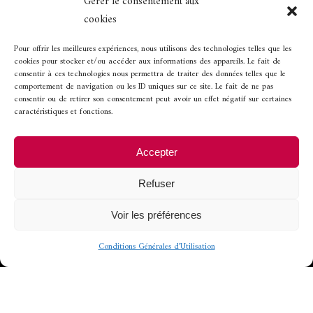
Gérer le consentement aux
cookies
Horaires d’ouverture
Pour offrir les meilleures expériences, nous utilisons des technologies telles que les
cookies pour stocker et/ou accéder aux informations des appareils. Le fait de
consentir à ces technologies nous permettra de traiter des données telles que le
comportement de navigation ou les ID uniques sur ce site. Le fait de ne pas
Ouvert de 12h à 13h45 et de 19h30 à 21h.
consentir ou de retirer son consentement peut avoir un effet négatif sur certaines
caractéristiques et fonctions.
Fermeture les
Accepter
-
mercredi soir et dimanche soir
Refuser
-
lundi et mardi, toute la journée
Voir les préférences
Conditions Générales d’Utilisation
© 2022 - Conception et
développement
CoWork&Com
-
Mentions