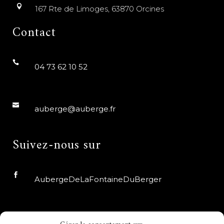
167 Rte de Limoges, 63870 Orcines
Contact
04 73 62 10 52
auberge@auberge.fr
Suivez-nous sur
AubergeDeLaFontaineDuBerger
auberge_fdb