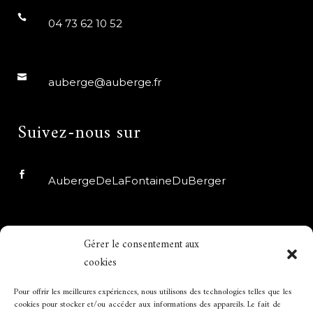
04 73 62 10 52
auberge@auberge.fr
Suivez-nous sur
AubergeDeLaFontaineDuBerger
auberge_fdb
Gérer le consentement aux
cookies
Horaires d’ouverture
Pour offrir les meilleures expériences, nous utilisons des technologies telles que les
cookies pour stocker et/ou accéder aux informations des appareils. Le fait de